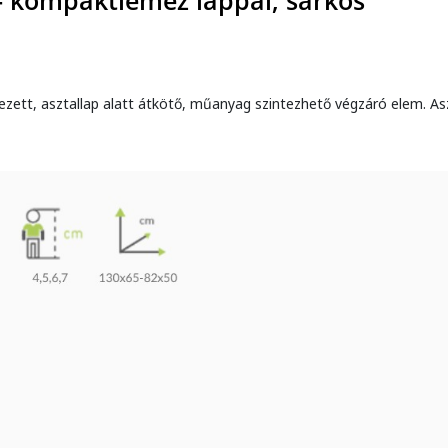
 - kompaktlemez lappal, sarkos
rezett, asztallap alatt átkötő, műanyag szintezhető végzáró elem. A