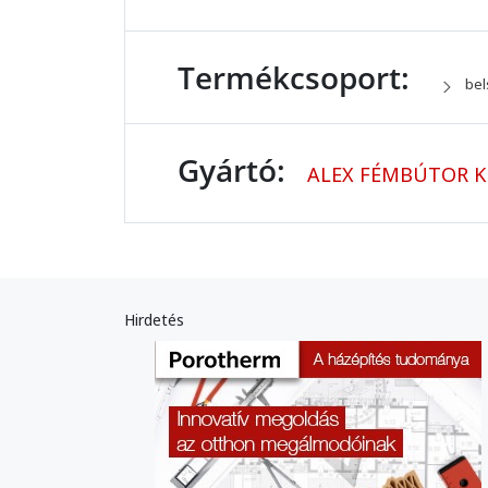
Termékcsoport:
bel
Gyártó:
ALEX FÉMBÚTOR K
Hirdetés