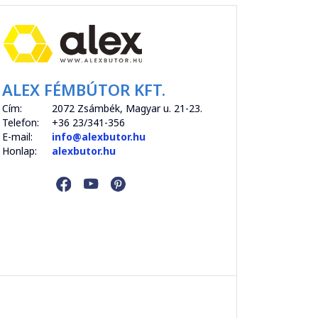
ALEX FÉMBÚTOR KFT.
Cím:
2072 Zsámbék, Magyar u. 21-23.
Telefon:
+36 23/341-356
E-mail:
info@alexbutor.hu
Honlap:
alexbutor.hu