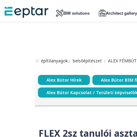
BIM solutions
Architect gallery
építőanyagok
belsőépítészet
ALEX FÉMBÚT
Alex Bútor Hírek
Alex Bútor BIM f
Alex Bútor Kapcsolat / Területi képviselő
FLEX 2sz tanulói aszt