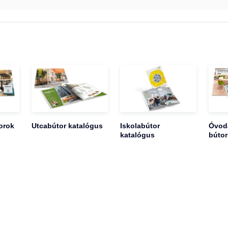
orok
Utcabútor katalógus
Iskolabútor
Óvoda
katalógus
bútor