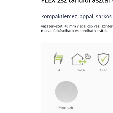
FLEX 2sz tanulói asztal
kompaktlemez lappal, sarkos
vázszerkezet: 40 mm ? acél cső váz, szinte
marva. Rakásolható és sorolható kivitel.