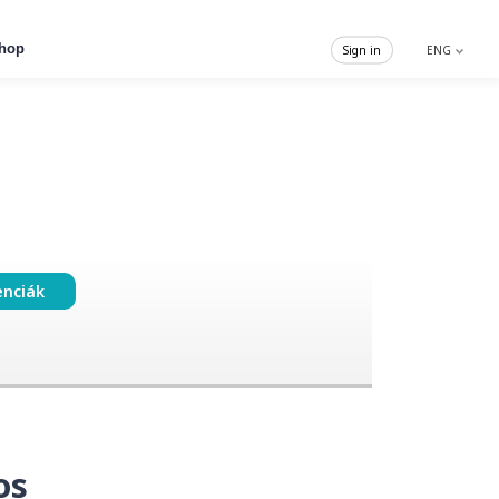
hop
Sign in
ENG
enciák
os