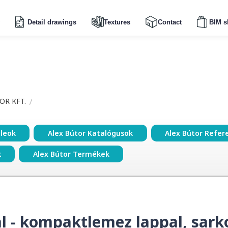
Detail drawings
Textures
Contact
BIM s
OR KFT.
ileok
Alex Bútor Katalógusok
Alex Bútor Refer
k
Alex Bútor Termékek
al - kompaktlemez lappal, sark