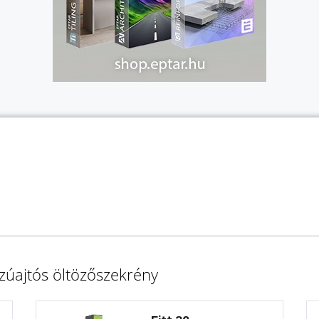
zúajtós öltözőszekrény