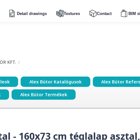
Detail drawings
Textures
Contact
BIM s
OR KFT.
ileok
Alex Bútor Katalógusok
Alex Bútor Refer
k
Alex Bútor Termékek
tal - 160x73 cm téglalap asztal