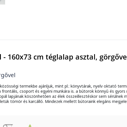
l - 160x73 cm téglalap asztal, görgőve
rgővel
közösségi termekbe ajánljuk, mint pl.: könyvtárak, nyelv oktató ter
 frontális, csoport és egyéni munkára is. a bútorok könnyű és gyor
opál lapjának köszönhetően az élek összeillesztéskor sem sérülnek mi
etük tömör és karcálló. Mindezek mellett bútoraink elegáns megjele