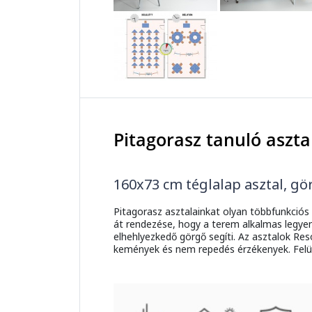
Pitagorasz tanuló aszta
160x73 cm téglalap asztal, gö
Pitagorasz asztalainkat olyan többfunkciós 
át rendezése, hogy a terem alkalmas legyen
elhehlyezkedő görgő segíti. Az asztalok Res
kemények és nem repedés érzékenyek. Felül