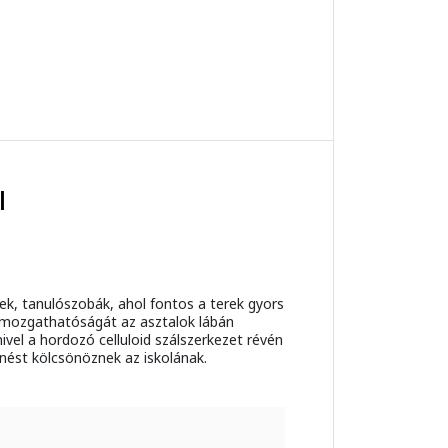
l
mek, tanulószobák, ahol fontos a terek gyors
s mozgathatóságát az asztalok lábán
vel a hordozó celluloid szálszerkezet révén
nést kölcsönöznek az iskolának.