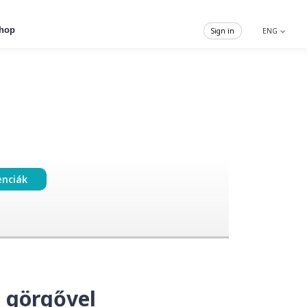
hop
Sign in
ENG
enciák
, görgővel