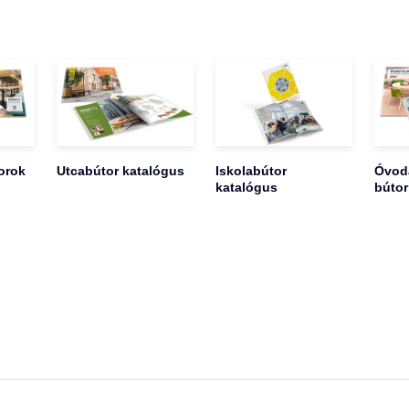
orok
Utcabútor katalógus
Iskolabútor
Óvoda
katalógus
bútor