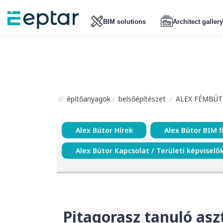
BIM solutions
Architect gallery
építőanyagok
belsőépítészet
ALEX FÉMBÚT
Alex Bútor Hírek
Alex Bútor BIM f
Alex Bútor Kapcsolat / Területi képviselő
Pitagorasz tanuló asz