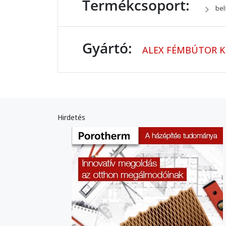
Termékcsoport:
bel
Gyártó:
ALEX FÉMBÚTOR K
Hirdetés