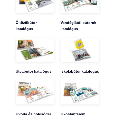
Öltözőbútor
Vendéglátói bútorok
katalógus
katalógus
Utcabútor katalógus
Iskolabútor katalógus
Óvoda és bölcsődei
Okostanterem