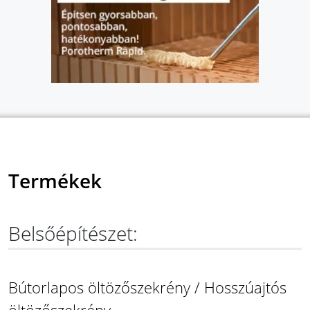
Termékek
Belsőépítészet:
Bútorlapos öltözőszekrény / Hosszúajtós
öltözőszekrény