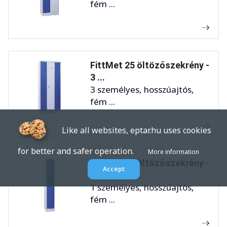
fém ...
FittMet 25 öltözőszekrény -
3 ...
3 személyes, hosszúajtós,
fém ...
Like all websites, eptar.hu uses cookies
for better and safer operation.
More information
FittMet 30 öltözőszekrény -
Accept
1 ...
1 személyes, hosszúajtós,
fém ...