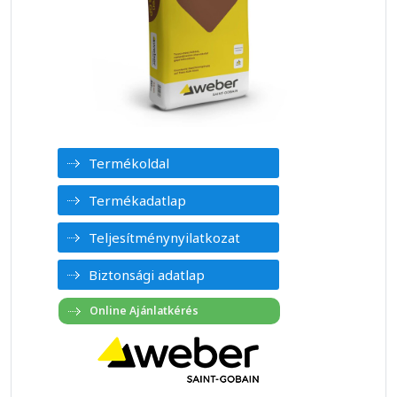
Termékoldal
Termékadatlap
Teljesítménynyilatkozat
Biztonsági adatlap