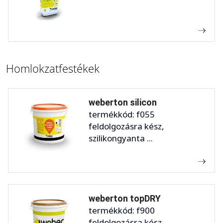
Homlokzatfestékek
weberton silicon
termékkód: f055
feldolgozásra kész,
szilikongyanta ...
weberton topDRY
termékkód: f900
feldolgozásra kész ...