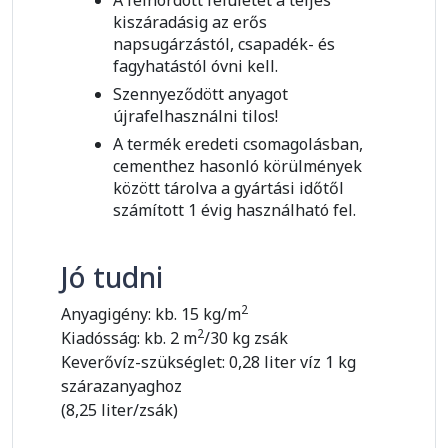
A felhordott felületet a teljes
kiszáradásig az erős
napsugárzástól, csapadék- és
fagyhatástól óvni kell.
Szennyeződött anyagot
újrafelhasználni tilos!
A termék eredeti csomagolásban,
cementhez hasonló körülmények
között tárolva a gyártási időtől
számított 1 évig használható fel.
Jó tudni
2
Anyagigény: kb. 15 kg/m
2
Kiadósság: kb. 2 m
/30 kg zsák
Keverővíz-szükséglet: 0,28 liter víz 1 kg
szárazanyaghoz
(8,25 liter/zsák)