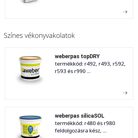
Színes vékonyvakolatok
weberpas topDRY
termékkód: r492, r493, r592,
r593 és r990 ...
weberpas silicaSOL
termékkód: r480 és r980
feldolgozásra kész, ...