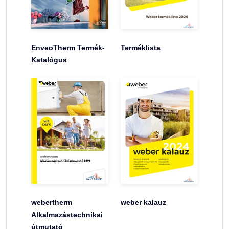
EnveoTherm Termék-
Terméklista
Katalógus
webertherm
weber kalauz
Alkalmazástechnikai
útmutató