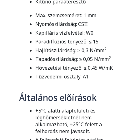
Kitűnő páraáteresztő
Max. szemcseméret: 1 mm
Nyomószilárdság: CSII
Kapilláris vízfelvétel: W0
Páradiffúziós tényező: ≤ 15
2
Hajlítószilárdság: ≥ 0,3 N/mm
2
Tapadószilárdság: ≥ 0,05 N/mm
Hővezetési tényező: ≤ 0,45 W/mK
Tűzvédelmi osztály: A1
Általános előírások
+5°C alatti alapfelületi és
léghőmérsékletnél nem
alkalmazható, +25°C felett a
felhordás nem javasolt.