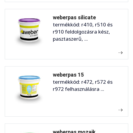
weberpas silicate
termékkód: r410, r510 és
r910 feldolgozásra kész,
pasztaszerű, ...
weberpas 15
termékkód: r472, r572 és
r972 felhasználásra ...
weberpas mozaik