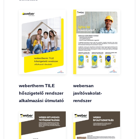
webertherm TILE
webersan
hőszigetelő rendszer
javítóvakolat-
alkalmazási útmutató
rendszer