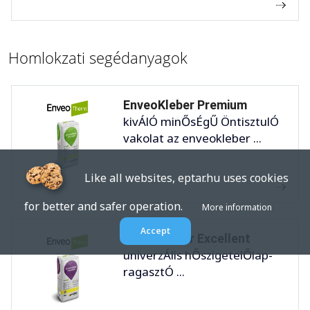
Homlokzati segédanyagok
EnveoKleber Premium
kivÁlÓ minŐsÉgŰ ÖntisztulÓ
vakolat az enveokleber ...
Like all websites, eptar.hu uses cookies
for better and safer operation.
More information
Accept
EnveoKleber Excellent
univerzÁlis hŐszigetelŐlap-
ragasztÓ ...