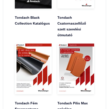
Tondach Black
Tondach
Collection Katalógus
Csatornaszellőző
szett szerelési
útmutató
Tondach Fém
Tondach Pilis Max
Ereszcsatorna
szórólap