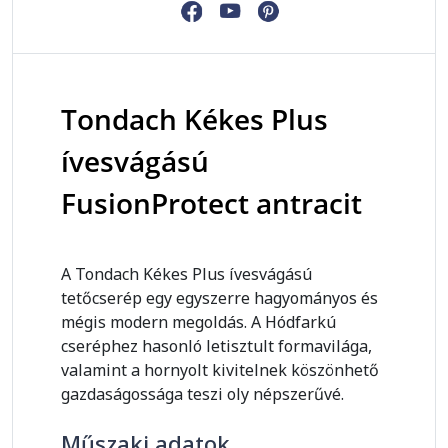
Tondach Kékes Plus
ívesvágású
FusionProtect antracit
A Tondach Kékes Plus ívesvágású
tetőcserép egy egyszerre hagyományos és
mégis modern megoldás. A Hódfarkú
cseréphez hasonló letisztult formavilága,
valamint a hornyolt kivitelnek köszönhető
gazdaságossága teszi oly népszerűvé.
Műszaki adatok