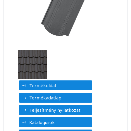
Termékoldal
Termékadatlap
Teljesítmény nyilatkozat
Katalógusok