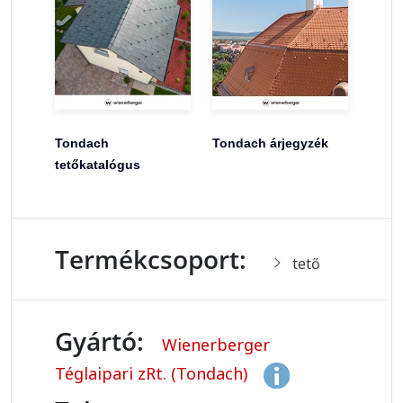
Tondach
Tondach árjegyzék
tetőkatalógus
Termékcsoport:
tető
Gyártó:
Wienerberger
Téglaipari zRt. (Tondach)