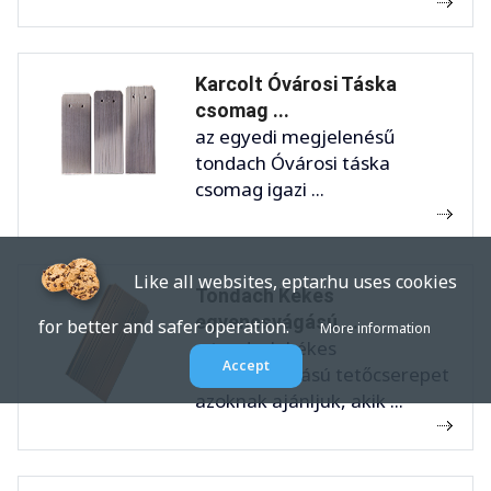
Karcolt Óvárosi Táska
csomag ...
az egyedi megjelenésű
tondach Óvárosi táska
csomag igazi ...
Like all websites, eptar.hu uses cookies
Tondach Kékes
egyenesvágású ...
for better and safer operation.
More information
a tondach kékes
Accept
egyenesvágású tetőcserepet
azoknak ajánljuk, akik ...