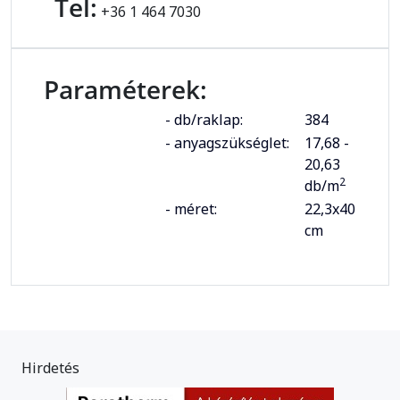
Tel:
+36 1 464 7030
Paraméterek:
- db/raklap:
384
- anyagszükséglet:
17,68 -
20,63
2
db/m
- méret:
22,3x40
cm
Hirdetés