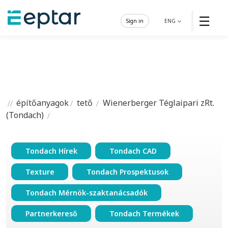
☰
Sign in
ENG
építőanyagok
tető
Wienerberger Téglaipari zRt.
(Tondach)
Tondach Hírek
Tondach CAD
Texture
Tondach Prospektusok
Tondach Mérnök-szaktanácsadók
Partnerkereső
Tondach Termékek