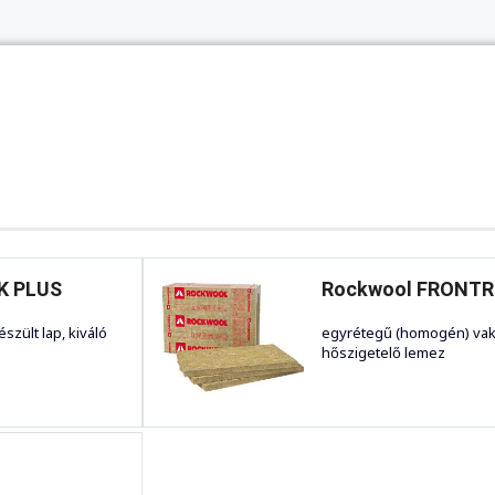
K PLUS
Rockwool FRONTR
zült lap, kiváló
egyrétegű (homogén) vak
hőszigetelő lemez