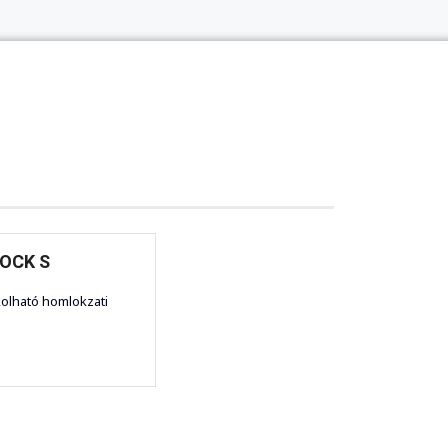
OCK S
olható homlokzati