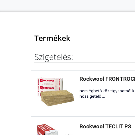
Termékek
Szigetelés:
Rockwool FRONTROC
nem éghető kőzetgyapotból kés
hőszigetelő ...
Rockwool TECLIT PS