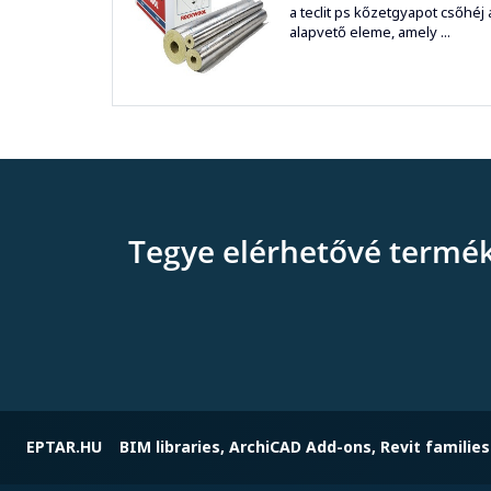
a teclit ps kőzetgyapot csőhéj 
alapvető eleme, amely ...
Tegye elérhetővé termé
EPTAR.HU
BIM libraries, ArchiCAD Add-ons, Revit families