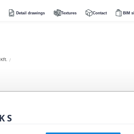
Detail drawings
Textures
Contact
BIM s
Kft.
K S