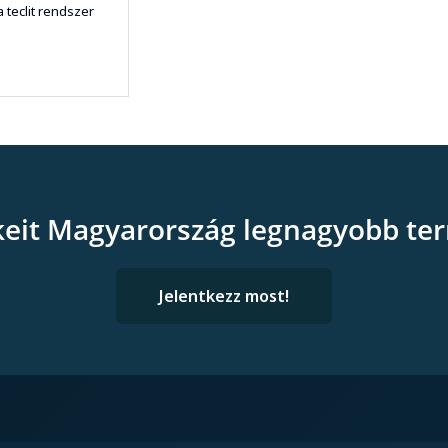
a teclit rendszer
keit Magyarország legnagyobb ter
Jelentkezz most!