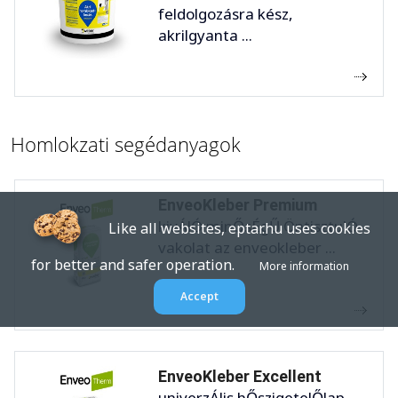
feldolgozásra kész,
akrilgyanta ...
Homlokzati segédanyagok
EnveoKleber Premium
kivÁlÓ minŐsÉgŰ ÖntisztulÓ
Like all websites, eptar.hu uses cookies
vakolat az enveokleber ...
for better and safer operation.
More information
Accept
EnveoKleber Excellent
univerzÁlis hŐszigetelŐlap-