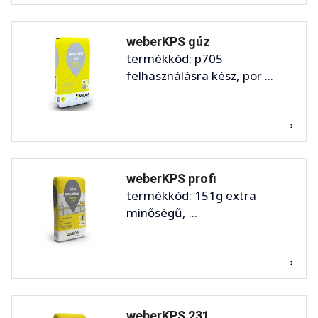
weberKPS gúz
termékkód: p705
felhasználásra kész, por ...
weberKPS profi
termékkód: 151g extra
minőségű, ...
weberKPS 231