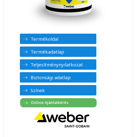
Termékoldal
Termékadatlap
Teljesítménynyilatkozat
Biztonsági adatlap
Színek