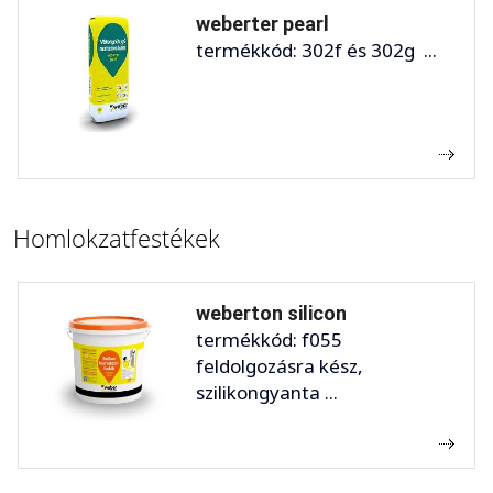
weberter pearl
termékkód: 302f és 302g ...
Homlokzatfestékek
weberton silicon
termékkód: f055
feldolgozásra kész,
szilikongyanta ...