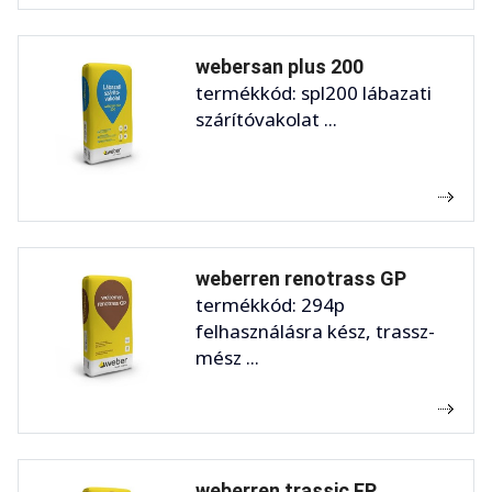
webersan plus 200
termékkód: spl200 lábazati
szárítóvakolat ...
weberren renotrass GP
termékkód: 294p
felhasználásra kész, trassz-
mész ...
weberren trassic FP