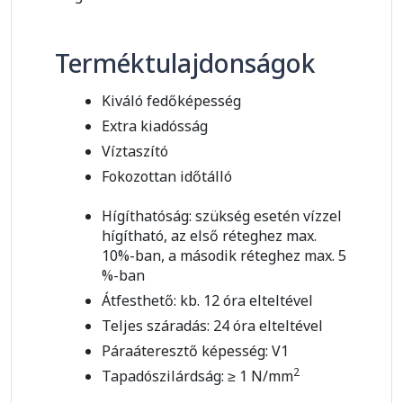
Terméktulajdonságok
Kiváló fedőképesség
Extra kiadósság
Víztaszító
Fokozottan időtálló
Hígíthatóság: szükség esetén vízzel
hígítható, az első réteghez max.
10%-ban, a második réteghez max. 5
%-ban
Átfesthető: kb. 12 óra elteltével
Teljes száradás: 24 óra elteltével
Páraáteresztő képesség: V1
2
Tapadószilárdság: ≥ 1 N/mm