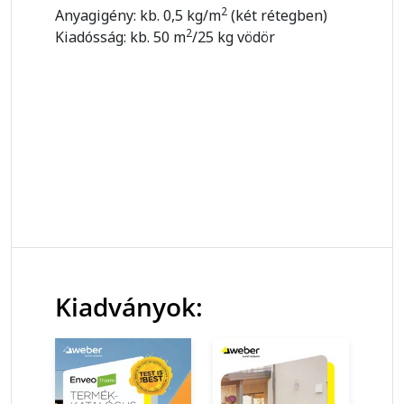
2
Anyagigény: kb. 0,5 kg/m
(két rétegben)
2
Kiadósság: kb. 50 m
/25 kg vödör
Kiadványok: