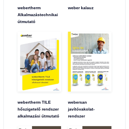
webertherm
weber kalauz
Alkalmazástechnikai
útmutató
webertherm TILE
webersan
hőszigetelő rendszer
javítóvakolat-
alkalmazási útmutató
rendszer