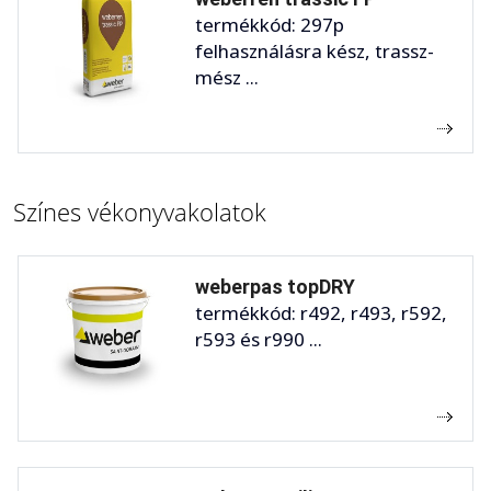
termékkód: 297p
felhasználásra kész, trassz-
mész ...
Színes vékonyvakolatok
weberpas topDRY
termékkód: r492, r493, r592,
r593 és r990 ...