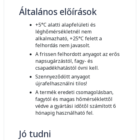
Általános előírások
+5°C alatti alapfelületi és
léghőmérsékletnél nem
alkalmazható, +25°C felett a
felhordás nem javasolt.
A frissen felhordott anyagot az erős
napsugárzástól, fagy- és
csapadékhatástól óvni kell.
Szennyeződött anyagot
újrafelhasználni tilos!
A termék eredeti csomagolásban,
fagytól és magas hőmérséklettől
védve a gyártási időtől számított 6
hónapig használható fel.
Jó tudni