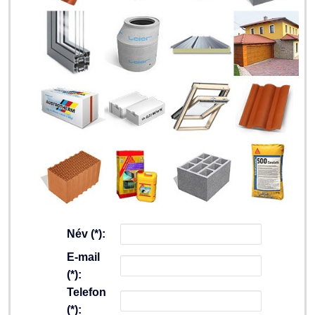
Név (*):
E-mail
(*):
Telefon
(*):