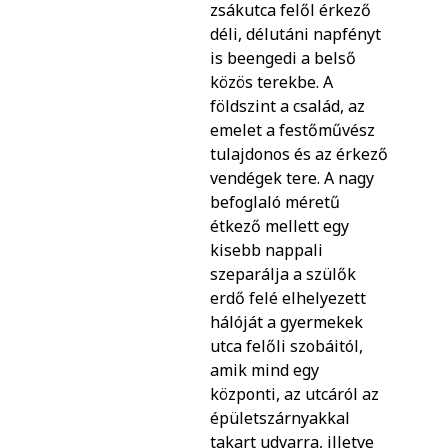
zsákutca felől érkező
déli, délutáni napfényt
is beengedi a belső
közös terekbe. A
földszint a család, az
emelet a festőművész
tulajdonos és az érkező
vendégek tere. A nagy
befoglaló méretű
étkező mellett egy
kisebb nappali
szeparálja a szülők
erdő felé elhelyezett
hálóját a gyermekek
utca felőli szobáitól,
amik mind egy
központi, az utcáról az
épületszárnyakkal
takart udvarra, illetve