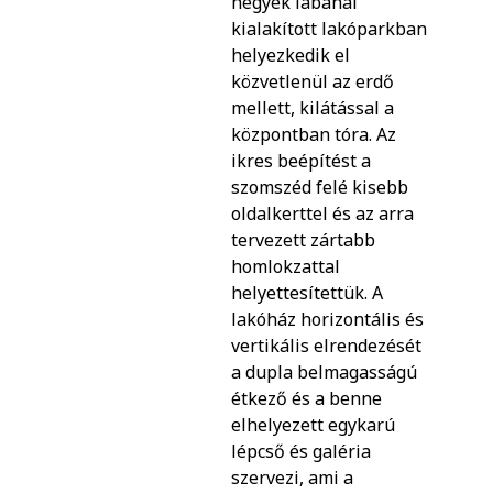
hegyek lábánál
kialakított lakóparkban
helyezkedik el
közvetlenül az erdő
mellett, kilátással a
központban tóra. Az
ikres beépítést a
szomszéd felé kisebb
oldalkerttel és az arra
tervezett zártabb
homlokzattal
helyettesítettük. A
lakóház horizontális és
vertikális elrendezését
a dupla belmagasságú
étkező és a benne
elhelyezett egykarú
lépcső és galéria
szervezi, ami a