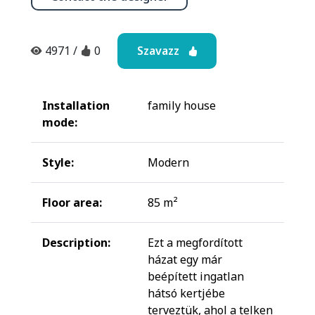
Szavazz
4971
/
0
Installation
family house
mode:
Style:
Modern
Floor area:
85 m²
Description:
Ezt a megfordított
házat egy már
beépített ingatlan
hátsó kertjébe
terveztük, ahol a telken