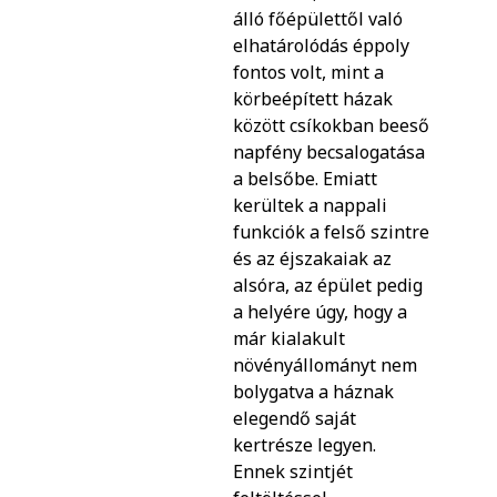
álló főépülettől való
elhatárolódás éppoly
fontos volt, mint a
körbeépített házak
között csíkokban beeső
napfény becsalogatása
a belsőbe. Emiatt
kerültek a nappali
funkciók a felső szintre
és az éjszakaiak az
alsóra, az épület pedig
a helyére úgy, hogy a
már kialakult
növényállományt nem
bolygatva a háznak
elegendő saját
kertrésze legyen.
Ennek szintjét