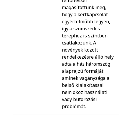
feltöltéssel
magasítottunk meg,
hogy a kertkapcsolat
egyértelműbb legyen,
így a szomszédos
terephez is szintben
csatlakozunk. A
növények között
rendelkezésre álló hely
adta a ház háromszög
alaprajzú formáját,
aminek vagánysága a
belső kialakítással
nem okoz használati
vagy bútorozási
problémát.