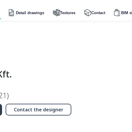
Detail drawings
Textures
Contact
BIM s
ft.
21)
Contact the designer