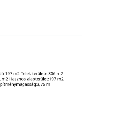
ürdő 197 m2 Telek területe:806 m2
42 m2 Hasznos alapterület:197 m2
 Építménymagasság:3,76 m