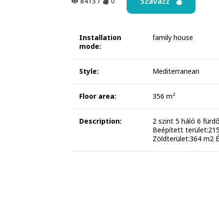
Szavazz
8413
/
0
Installation
family house
mode:
Style:
Mediterranean
Floor area:
356 m²
Description:
2 szint 5 háló 6 für
Beépített terület:2
Zöldterület:364 m2