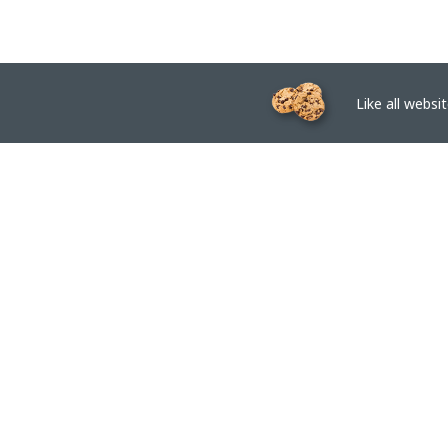
Like all website
EPTAR.HU
BIM libraries, ArchiCAD Add-ons, Revit families