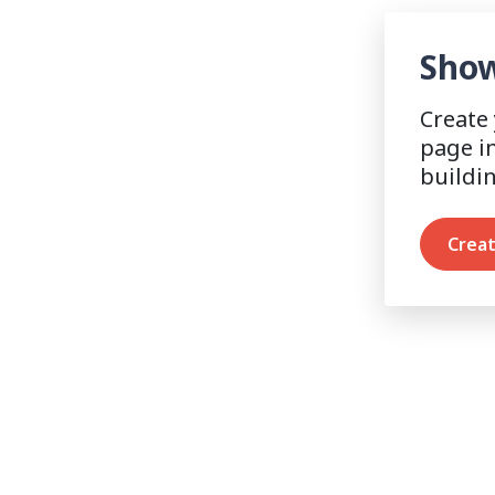
Show
Create
page i
buildi
Creat