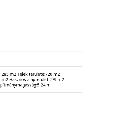
dő 285 m2 Telek területe:720 m2
15 m2 Hasznos alapterület:279 m2
 Építménymagasság:5,24 m