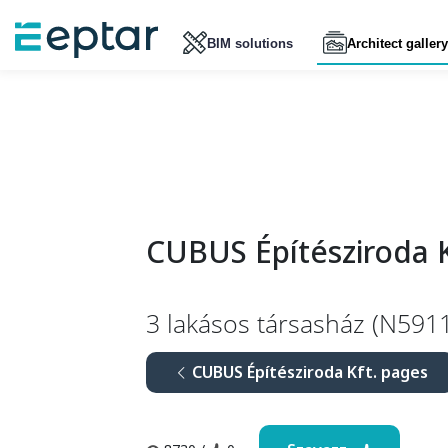
BIM solutions
Architect gallery
CUBUS Építésziroda K
3 lakásos társasház (N591
CUBUS Építésziroda Kft. pages