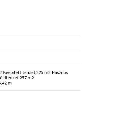
m2 Beépített terület:225 m2 Hasznos
Zöldterület:257 m2
6,42 m