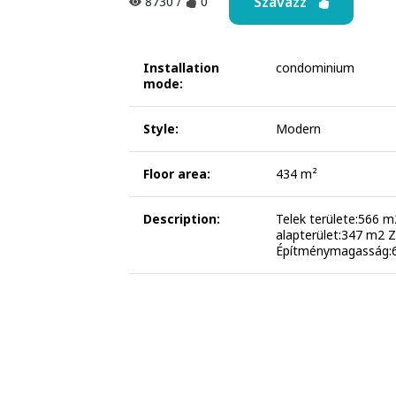
Szavazz
8730
/
0
Installation
condominium
mode:
Style:
Modern
Floor area:
434 m²
Description:
Telek területe:566 
alapterület:347 m2 
Építménymagasság: