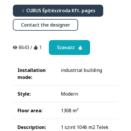
CUBUS Építésziroda Kft. pages
Contact the designer
Szavazz
8643
/
1
Installation
industrial building
mode:
Style:
Modern
Floor area:
1308 m²
Description:
1 szint 1046 m2 Telek