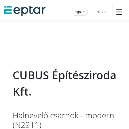
☰
Sign in
ENG
CUBUS Építésziroda
Kft.
Halnevelő csarnok - modern
(N2911)