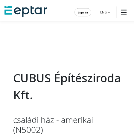
☰
Sign in
ENG
CUBUS Építésziroda
Kft.
családi ház - amerikai
(N5002)