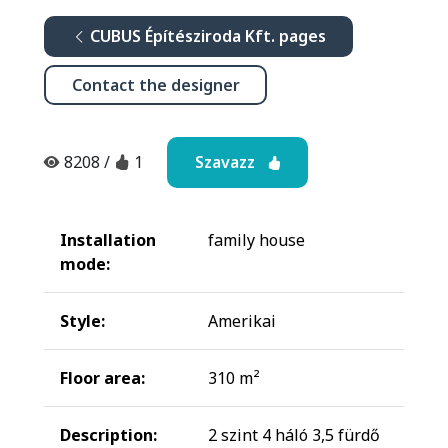
CUBUS Építésziroda Kft. pages
Contact the designer
Szavazz
8208
/
1
Installation
family house
mode:
Style:
Amerikai
Floor area:
310 m²
Description:
2 szint 4 háló 3,5 fürdő