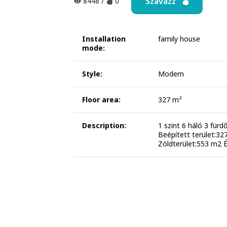
Szavazz
8448
/
0
Installation
family house
mode:
Style:
Modern
Floor area:
327 m²
Description:
1 szint 6 háló 3 für
Beépített terület:3
Zöldterület:553 m2