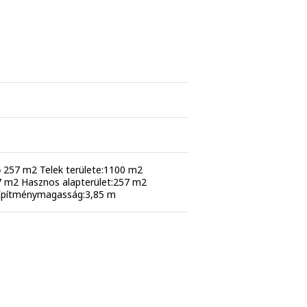
dő 257 m2 Telek területe:1100 m2
27 m2 Hasznos alapterület:257 m2
 Építménymagasság:3,85 m