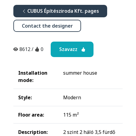
CUBUS Építésziroda Kft. pages
Contact the designer
Szavazz
8612
/
0
Installation
summer house
mode:
Style:
Modern
Floor area:
115 m²
Description:
2 szint 2 háló 3,5 fürdő