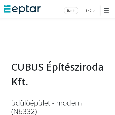
☰
Sign in
ENG
CUBUS Építésziroda
Kft.
üdülőépület - modern
(N6332)