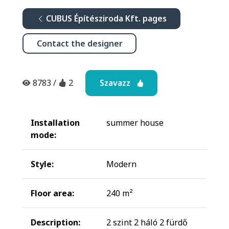
CUBUS Építésziroda Kft. pages
Contact the designer
Szavazz
8783
/
2
Installation
summer house
mode:
Style:
Modern
Floor area:
240 m²
Description:
2 szint 2 háló 2 fürdő