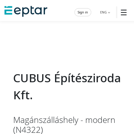
☰
Sign in
ENG
CUBUS Építésziroda
Kft.
Magánszálláshely - modern
(N4322)