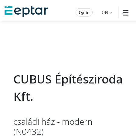
☰
Sign in
ENG
CUBUS Építésziroda
Kft.
családi ház - modern
(N0432)