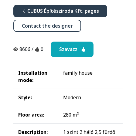
CUBUS Építésziroda Kft. pages
Contact the designer
Szavazz
8606
/
0
Installation
family house
mode:
Style:
Modern
Floor area:
280 m²
Description:
1 szint 2 háló 2,5 fürdő