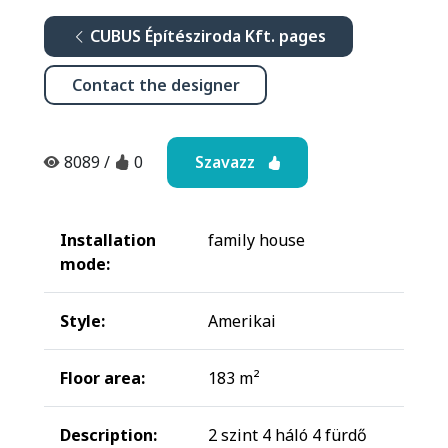
CUBUS Építésziroda Kft. pages
Contact the designer
Szavazz
8089
/
0
Installation
family house
mode:
Style:
Amerikai
Floor area:
183 m²
Description:
2 szint 4 háló 4 fürdő