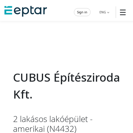
☰
Sign in
ENG
CUBUS Építésziroda
Kft.
2 lakásos lakóépület -
amerikai (N4432)