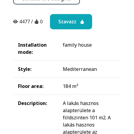
Szavazz
4477
/
0
Installation
family house
mode:
Style:
Mediterranean
Floor area:
184 m²
Description:
A lakás hasznos
alapterülete a
földszinten 101 m2. A
lakás hasznos
alapterülete az