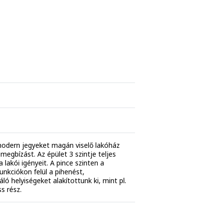
l modern jegyeket magán viselő lakóház
megbízást. Az épület 3 szintje teljes
 lakói igényeit. A pince szinten a
unkciókon felül a pihenést,
ló helyiségeket alakítottunk ki, mint pl.
s rész.