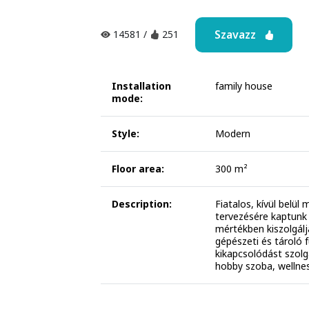
Szavazz
14581
/
251
Installation
family house
mode:
Style:
Modern
Floor area:
300 m²
Description:
Fiatalos, kívül belü
tervezésére kaptunk 
mértékben kiszolgálja
gépészeti és tároló f
kikapcsolódást szolgá
hobby szoba, wellnes