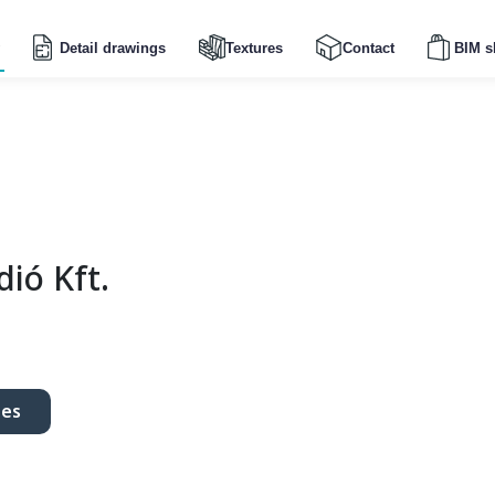
Detail drawings
Textures
Contact
BIM s
dió Kft.
ges