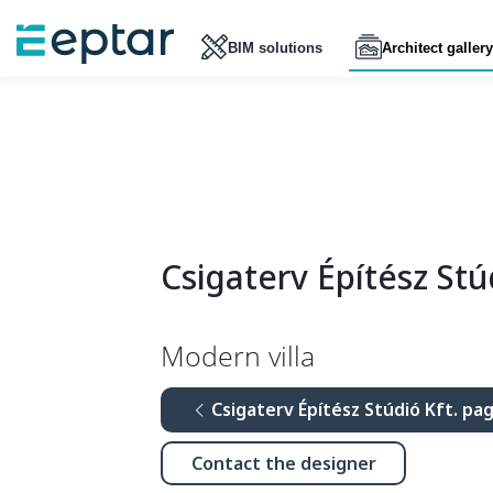
BIM solutions
Architect gallery
Csigaterv Építész Stú
Modern villa
Csigaterv Építész Stúdió Kft. pa
Contact the designer