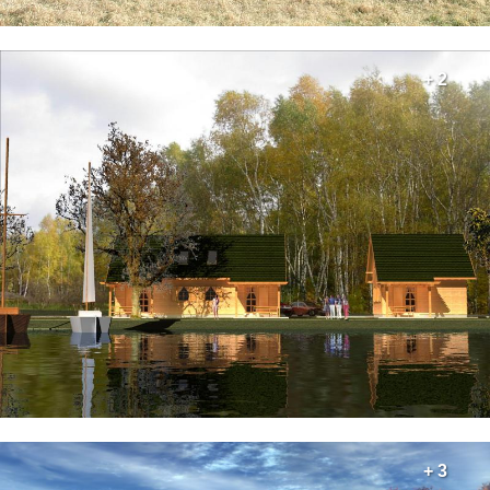
+ 2
+ 3