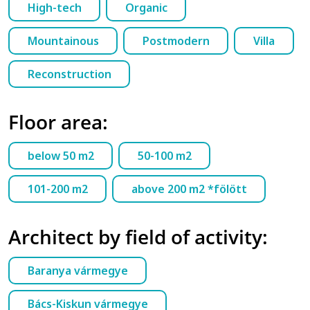
High-tech
Organic
Mountainous
Postmodern
Villa
Reconstruction
Floor area:
below 50 m2
50-100 m2
101-200 m2
above 200 m2 *fölött
Architect by field of activity:
Baranya vármegye
Bács-Kiskun vármegye