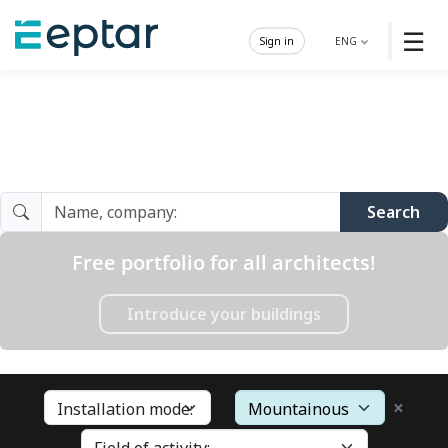
☰
Sign in
ENG
Architect Gallery
Search
Free portfolio for all architects!
Introduce your buildings
×