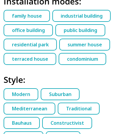
Installation modes:
family house
industrial building
office building
public building
residential park
summer house
terraced house
condominium
Style:
Modern
Suburban
Mediterranean
Traditional
Bauhaus
Constructivist