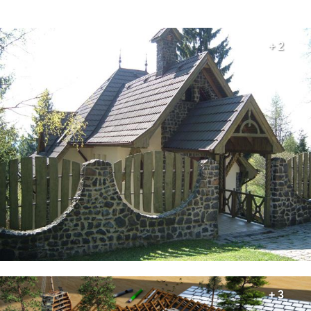
+ 2
+ 3