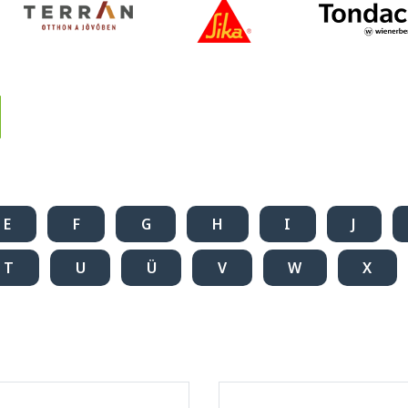
E
F
G
H
I
J
T
U
Ü
V
W
X