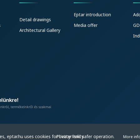
Eptar introduction
Ad
Detail drawings
s
Media offer
GD
Architectural Gallery
Ind
elünkre!
inkról, termékeinkről és szakmai
Privacy Policy
s, eptar.hu uses cookies for better and safer operation.
More inf