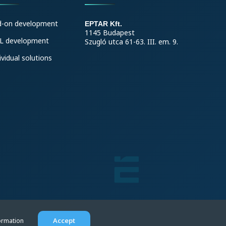
d-on development
EPTAR Kft.
1145 Budapest
L development
Szugló utca 61-63. III. em. 9.
ividual solutions
Accept
ormation