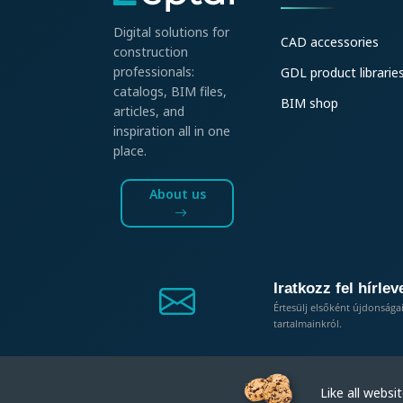
Digital solutions for
CAD accessories
construction
professionals:
GDL product librarie
catalogs, BIM files,
BIM shop
articles, and
inspiration all in one
place.
About us
Iratkozz fel hírlev
Értesülj elsőként újdonsága
tartalmainkról.
Like all website