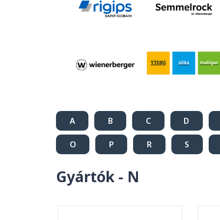
A
B
C
D
O
P
R
S
Gyártók - N