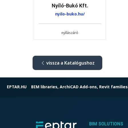
Nyíló-Bukó Kft.
nyilo-buko.hu/
nyílászáró
vissza a Katalógushoz
EPTAR.HU
BIM libraries, ArchiCAD Add-ons, Revit families
BIM SOLUTIONS