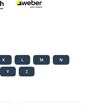
K
L
M
N
Y
Z