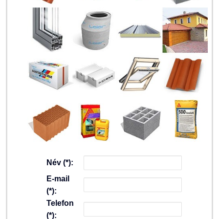
Név (*):
E-mail
(*):
Telefon
(*):